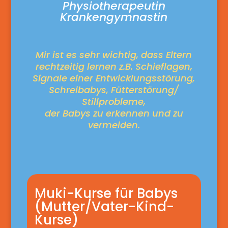
Physiotherapeutin
Krankengymnastin
Mir ist es sehr wichtig, dass Eltern
rechtzeitig lernen z.B. Schieflagen,
Signale einer Entwicklungsstörung,
Schreibabys, Fütterstörung/
Stillprobleme,
der Babys zu erkennen und zu
vermeiden.
Muki-Kurse für Babys
(Mutter/Vater-Kind-
Kurse)